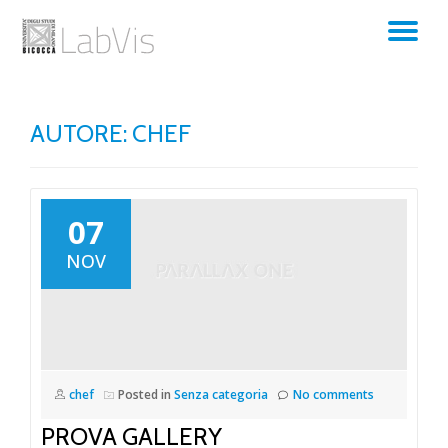
TO
Skip
to
NA
content
AUTORE:
CHEF
07
NOV
chef
Posted in
Senza categoria
No comments
PROVA GALLERY